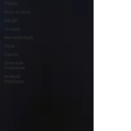
Trânsito
Porte de Arma
Adoção
Cirurgias
Neuropsicologia
Social
Esporte
Orientação
Profissional
Avaliação
Psicológica