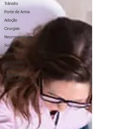
Trânsito
Porte de Arma
Adoção
Cirurgias
Neuropsicologia
Social
Esporte
Orientação
Profissional
Avaliação
Psicológica