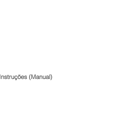
Entrar
toria
Materiais Psi
 Instruções (Manual)
reço