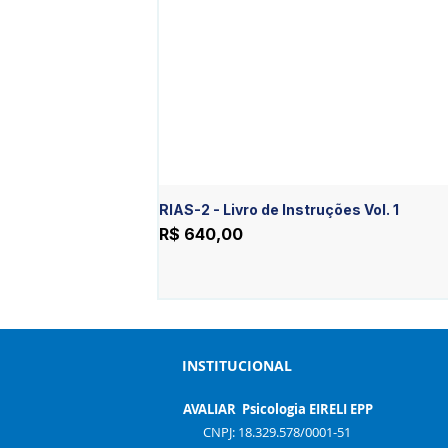
RIAS-2 - Livro de Instruções Vol. 1
Preço
R$ 640,00
INSTITUCIONAL
AVALIAR Psicologia EIRELI EPP
CNPJ: 18.329.578/0001-51