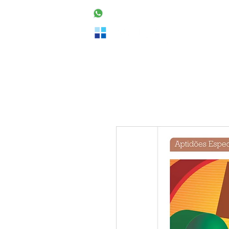
48 99160-2553
Home