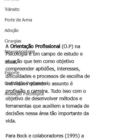
Trânsito
Porte de Arma
Adoção
Cirurgias
A 
Orientação Profissional
 (O.P) na 
Neuropsicologia
Psicologia é um campo de estudo e 
atuação que tem como objetivo 
Social
compreender aptidões, interesses, 
Esporte
dificuldades e processos de escolha de 
Orientação Profissional
indivíduos quando o assunto é 
profissão e carreira. Tudo isso com o 
Avaliação Psicológica
objetivo de desenvolver métodos e 
ferramentas que auxiliem a tomada de 
decisões nessa área tão importante da 
vida.
Para Bock e colaboradores (1995) a 