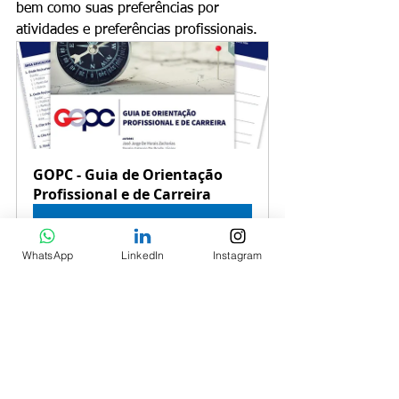
bem como suas preferências por 
atividades e preferências profissionais. 
GOPC - Guia de Orientação 
Profissional e de Carreira
Comprar
WhatsApp
LinkedIn
Instagram
7. M-ES Escala de Motivos de Evasão 
do Ensino Superior
NÃO RESTRITO À PSICÓLOGOS
Objetivo: 
Avalia a força de motivos 
potenciais para a evasão de estudantes 