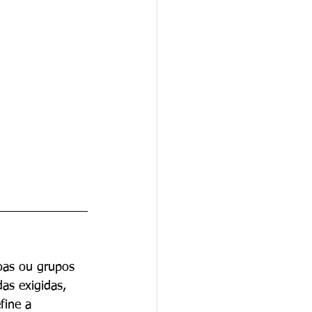
soas ou grupos 
s exigidas, 
fine a 