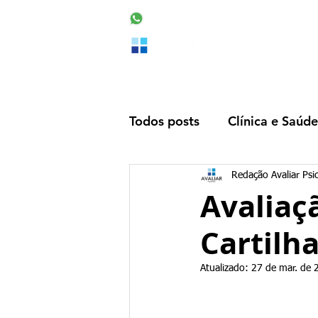
48 99160-2553
Home
Todos posts
Clínica e Saúde
Porte de Arma
Adoçã
Redação Avaliar Psi
Avaliaçã
Cartilh
Orientação Profissional
Atualizado:
27 de mar. de 