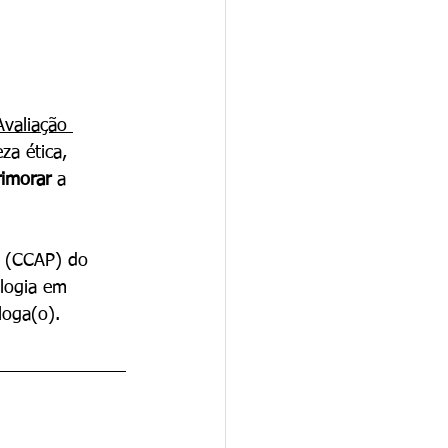
Avaliação 
za ética, 
rimorar 
a 
a (CCAP) do 
ologia em 
loga(o).