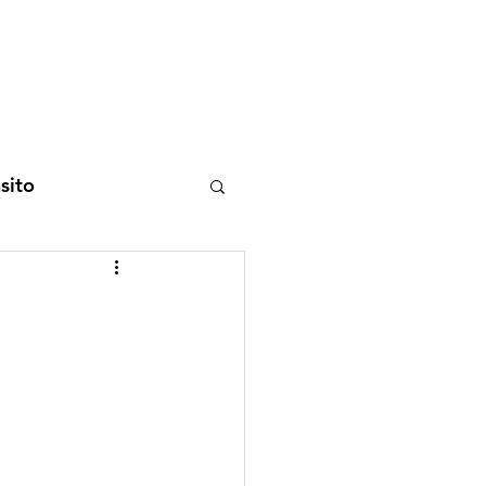
Entrar
toria
Materiais Psi
sito
porte