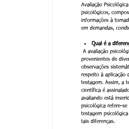
Avaliação Psicológi
psicológicos, compos
informações à tomad
em demandas, condiçõ
Qual é a diferen
 A avaliação psicológica é um processo amplo que envolve a integração de informações 
provenientes de diver
observações sistemát
respeito à aplicação 
testagem. Assim, a t
científica é assinala
avaliando está inseri
psicológica refere-se
testagem psicológica
tais diferenças.