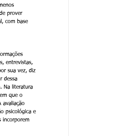
ômenos 
de prover 
al, com base 
, entrevistas, 
or sua vez, diz 
ir dessa 
 Na literatura 
o em que o 
A avaliação 
o psicológica e 
s incorporem 