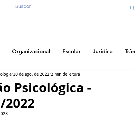
Quem Somos
Produtos
Cursos
Consul
Organizacional
Escolar
Jurídica
Trân
o
Cirurgias
Neuropsicologia
Social
Es
cologia
18 de ago. de 2022
2 min de leitura
o Psicológica -
a/2022
Avaliação Psicológica
2023