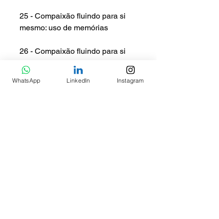
25 - Compaixão fluindo para si
mesmo: uso de memórias
26 - Compaixão fluindo para si
mesmo: imagens compassivas
WhatsApp
LinkedIn
Instagram
27 - Escrita da carta compassiva
28 - Compaixão e aumento do
bem-estar
29 - Medo da compaixão