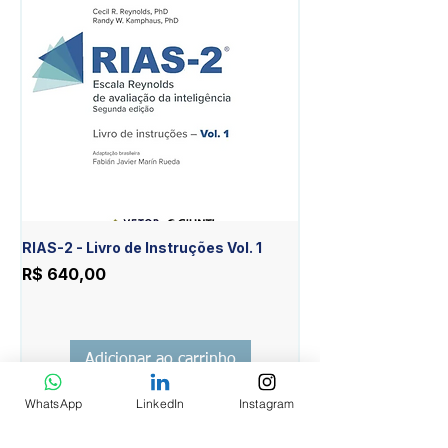
RIAS-2 - Livro de Instruções Vol. 1
RIAS-2 - Livro de Est
Item Diferente Vol. 2
Preço
R$ 640,00
Preço
R$ 430,00
Adicionar ao carrinho
WhatsApp
LinkedIn
Instagram