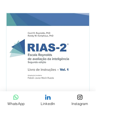
RIAS-2 - Livro de Instruções Vol. 1
RIAS-2 - Livro de Est
WhatsApp
LinkedIn
Instagram
Item Diferente Vol. 2
Preço
R$ 640,00
Preço
R$ 430,00