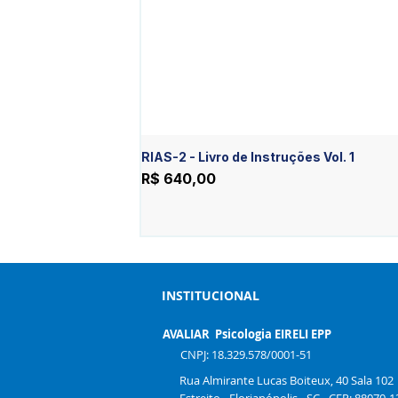
RIAS-2 - Livro de Instruções Vol. 1
Preço
R$ 640,00
INSTITUCIONAL
AVALIAR Psicologia EIRELI EPP
CNPJ: 18.329.578/0001-51
Rua Almirante Lucas Boiteux, 40 Sala 102
Estreito - Florianópolis - SC - CEP: 88070-1