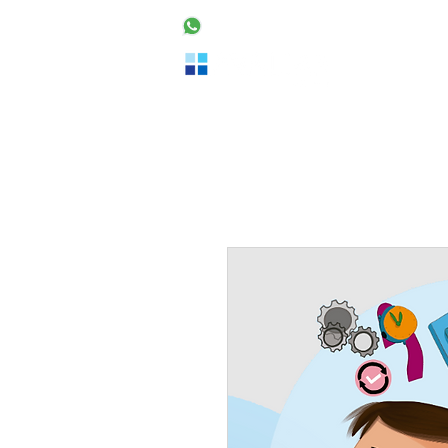
48 99160-2553
Home