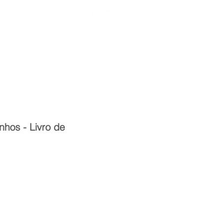
Entrar
toria
Materiais Psi
nhos - Livro de
eço