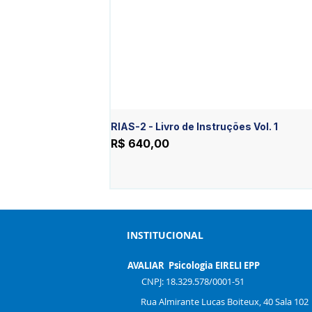
RIAS-2 - Livro de Instruções Vol. 1
Preço
R$ 640,00
INSTITUCIONAL
AVALIAR Psicologia EIRELI EPP
CNPJ: 18.329.578/0001-51
Rua Almirante Lucas Boiteux, 40 Sala 102