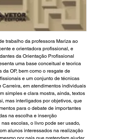
a de trabalho da professora Mariza ao
nte e orientadora profissional, e
udantes da Orientação Profissional
esenta uma base conceitual e teorica
is da OP, bem como o resgate de
issionais e um conjunto de técnicas
 Carreira, em atendimentos individuais
 simples e clara mostra, ainda, textos
i, mas interligados por objetivos, que
mentos para o debate de importantes
das na escolha e inserção
 nas escolas, o livro pode ser usado,
com alunos interessados na realização
u mesmo por pais que pretendam ajudar