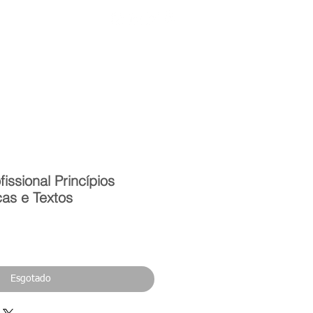
Entrar
toria
Materiais Psi
issional Princípios
cas e Textos
eço
Esgotado