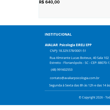
Preço
R$ 640,00
INSTITUCIONAL
AVALIAR Psicologia EIRELI EPP
CNPJ: 18.329.578/0001-51
Rua Almirante Lucas Boiteux, 40 Sala 102
Estreito - Florianópolis - SC - CEP: 88070-1
(48) 991602553
contato@avaliarpsicologia.com.br
Segunda à Sexta das 8h às 12h e das 14 à
© Copyright 2026 - Tod