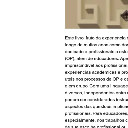
Este livro, fruto da experienci
longo de muitos anos como doce
dedicado a profissionais e est
(OP), alem de educadores. Apr
imprescindivel aos profissiona
experiencias academicas e prof
uteis nos processos de OP e de
e em grupo. Com uma linguagem
diversos, independentes entre s
podem ser considerados instru
aspectos das questoes implica
profissionais. Para educadores,
especialmente, nos trabalhos 
de sua escolha profissional o