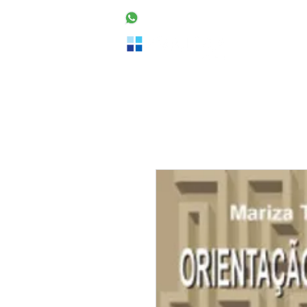
48 99160-2553
Home