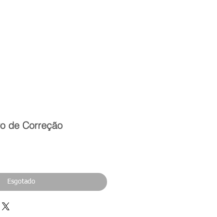
Entrar
toria
Materiais Psi
vo de Correção
eço
Esgotado