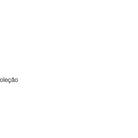
Entrar
toria
Materiais Psi
oleção
reço