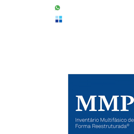
48 99160-2553
Home