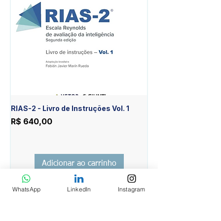
RIAS-2 - Livro de Instruções Vol. 1
RIAS-2 - Livro de Est
Item Diferente Vol. 2
Preço
R$ 640,00
Preço
R$ 430,00
Adicionar ao carrinho
WhatsApp
LinkedIn
Instagram