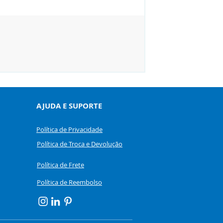
RIAS-2 - Livro de Estí
Preço
R$ 430,00
AJUDA E SUPORTE
Política de Privacidade
Política de Troca e Devolução
Política de Frete
Política de Reembolso