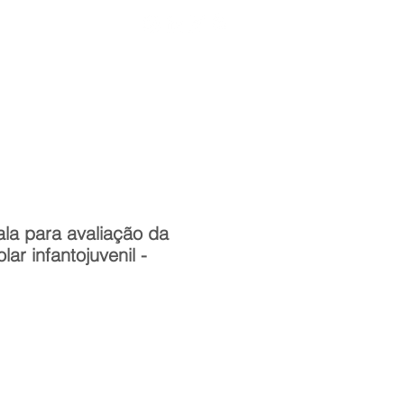
Entrar
toria
Materiais Psi
la para avaliação da
ar infantojuvenil -
reço