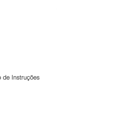
Entrar
toria
Materiais Psi
 de Instruções
reço