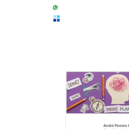
48 99160-2553
Home