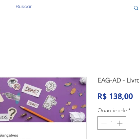
Quem Somos
Produtos
Cursos
Consul
EAG-AD - Livro
P
R$ 138,00
Quantidade
*