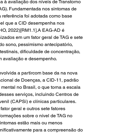
 à avaliação dos níveis de Transtorno
AG). Fundamentada nos sintomas de
 referência foi adotada como base
apel que a CID desempenha nos
WHO, 2022)[RM1.1].A EAG-AD é
izados em um fator geral de TAG e sete
 do sono, pessimismo antecipatório,
ntestinais, dificuldade de concentração,
m avaliação e desempenho.
volvida a partircom base da na nova
acional de Doenças, a CID-11, padrão
mental no Brasil, o que torna a escala
esses serviços, incluindo Centros de
enil (CAPSi) e clínicas particulares.
ator geral e outros sete fatores
informações sobre o nível de TAG no
sintomas estão mais ou menos
gnificativamente para a compreensão do