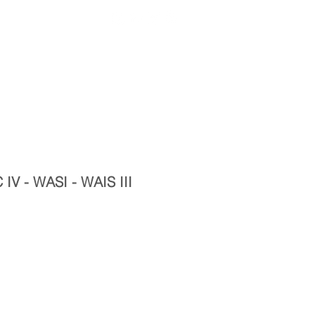
Entrar
toria
Materiais Psi
IV - WASI - WAIS III
reço