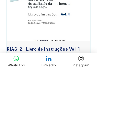
RIAS-2 - Livro de Instruções Vol. 1
RIAS-2 - Livro de Est
Item Diferente Vol. 2
Preço
R$ 640,00
Preço
R$ 430,00
WhatsApp
LinkedIn
Instagram
Adicionar ao carrinho
INSTITUCIONAL
AVALIAR Psicologia EIRELI EPP