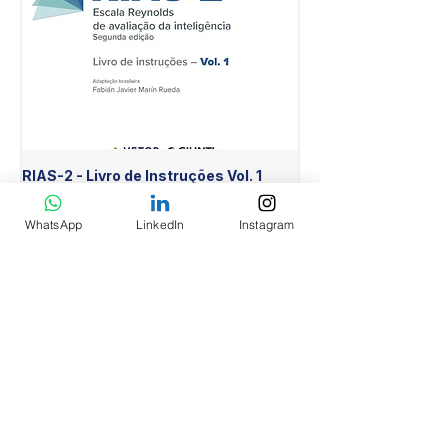
RIAS-2 - Livro de Instruções Vol. 1
RIAS-2 - Livro de Est
Item Diferente Vol. 2
Preço
R$ 640,00
Preço
R$ 430,00
WhatsApp
LinkedIn
Instagram
Adicionar ao carrinho
INSTITUCIONAL
AVALIAR Psicologia EIRELI EPP