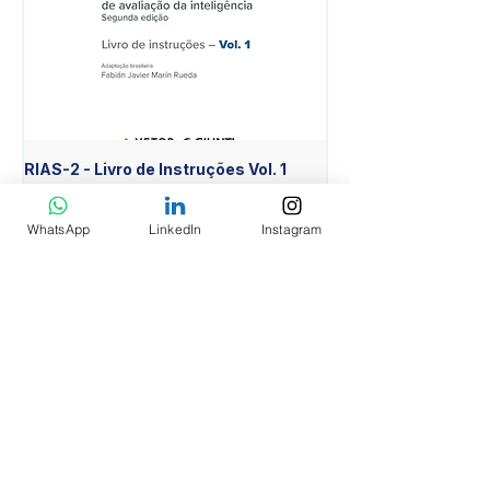
RIAS-2 - Livro de Instruções Vol. 1
RIAS-2 - Livro de Est
Item Diferente Vol. 2
Preço
R$ 640,00
Preço
R$ 430,00
WhatsApp
LinkedIn
Instagram
Adicionar ao carrinho
INSTITUCIONAL
AVALIAR Psicologia EIRELI EPP