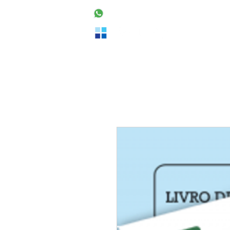
48 99160-2553
Home