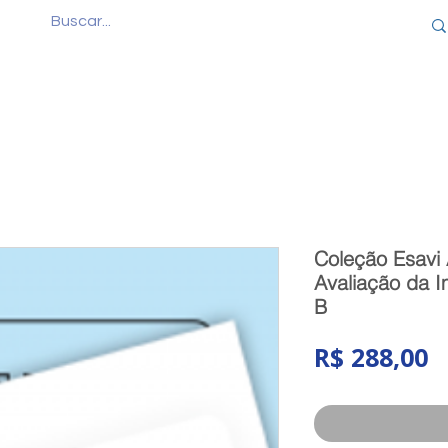
Quem Somos
Produtos
Cursos
Consul
Coleção Esavi 
Avaliação da I
B
P
R$ 288,00