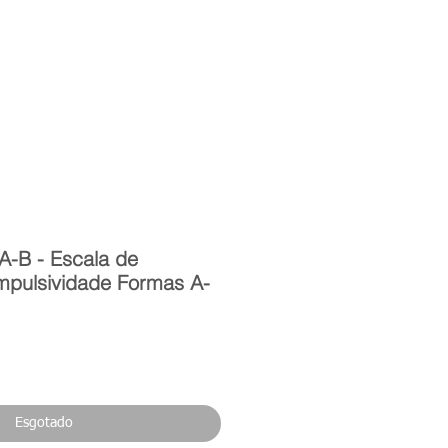
Entrar
toria
Materiais Psi
A-B - Escala de
mpulsividade Formas A-
reço
Esgotado