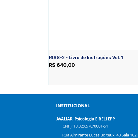
RIAS-2 - Livro de Instruções Vol. 1
Preço
R$ 640,00
INSTITUCIONAL
AVALIAR Psicologia EIRELI EPP
CNPJ: 18.329.578/0001-51
Rua Almirante Lucas Boiteux, 40 Sala 102