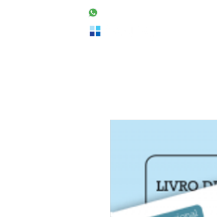
48 99160-2553
Home