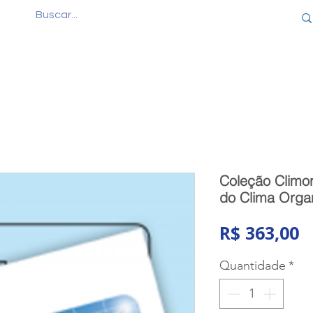
Quem Somos
Produtos
Cursos
Consul
Coleção Climor
do Clima Organ
P
R$ 363,00
Quantidade
*