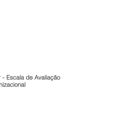
Entrar
toria
Materiais Psi
 - Escala de Avaliação
izacional
reço