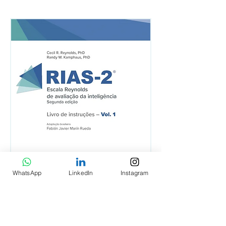
RIAS-2 - Livro de Instruções Vol. 1
RIAS-2 - Livro de Est
WhatsApp
LinkedIn
Instagram
Item Diferente Vol. 2
Preço
R$ 640,00
Preço
R$ 430,00