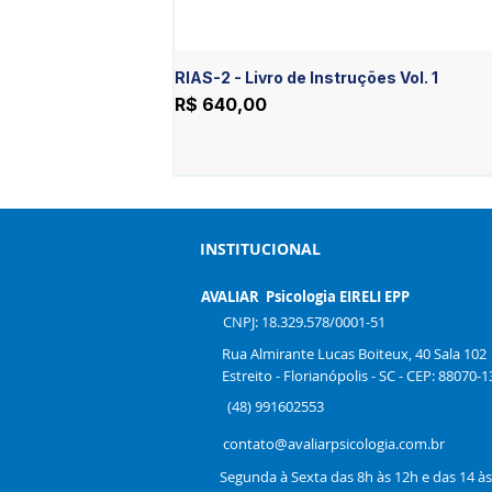
RIAS-2 - Livro de Instruções Vol. 1
Preço
R$ 640,00
INSTITUCIONAL
AVALIAR Psicologia EIRELI EPP
CNPJ: 18.329.578/0001-51
Rua Almirante Lucas Boiteux, 40 Sala 102
Estreito - Florianópolis - SC - CEP: 88070-1
(48) 991602553
contato@avaliarpsicologia.com.br
Segunda à Sexta das 8h às 12h e das 14 à