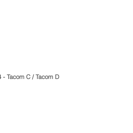
Entrar
toria
Materiais Psi
 - Tacom C / Tacom D
reço