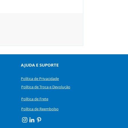
RIAS-2 - Livro de Estí
Preço
R$ 430,00
AJUDA E SUPORTE
Política de Privacidade
Política de Troca e Devolução
Política de Frete
Política de Reembolso