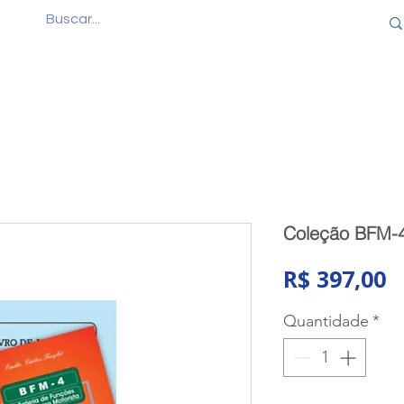
Quem Somos
Produtos
Cursos
Consul
Coleção BFM-4
P
R$ 397,00
Quantidade
*