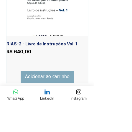
RIAS-2 - Livro de Instruções Vol. 1
RIAS-2 - Livro de Est
Item Diferente Vol. 2
Preço
R$ 640,00
Preço
R$ 430,00
Adicionar ao carrinho
WhatsApp
LinkedIn
Instagram
INSTITUCIONAL
AVALIAR Psicologia EIRELI EPP