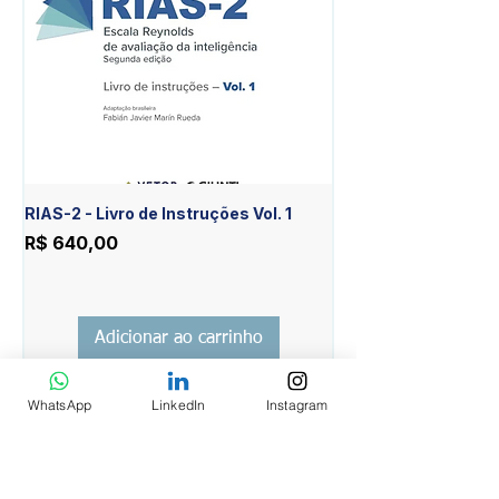
RIAS-2 - Livro de Instruções Vol. 1
RIAS-2 - Livro de Est
Item Diferente Vol. 2
Preço
R$ 640,00
Preço
R$ 430,00
Adicionar ao carrinho
WhatsApp
LinkedIn
Instagram
INSTITUCIONAL