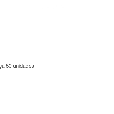
Entrar
toria
Materiais Psi
ça 50 unidades
reço