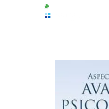
48 99160-2553
Home