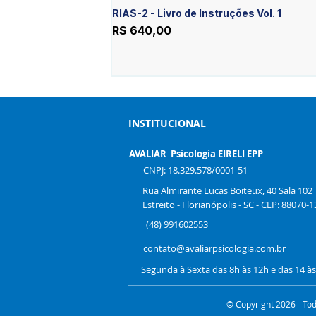
RIAS-2 - Livro de Instruções Vol. 1
Preço
R$ 640,00
INSTITUCIONAL
AVALIAR Psicologia EIRELI EPP
CNPJ: 18.329.578/0001-51
Rua Almirante Lucas Boiteux, 40 Sala 102
Estreito - Florianópolis - SC - CEP: 88070-1
(48) 991602553
contato@avaliarpsicologia.com.br
Segunda à Sexta das 8h às 12h e das 14 à
© Copyright 2026 - Tod