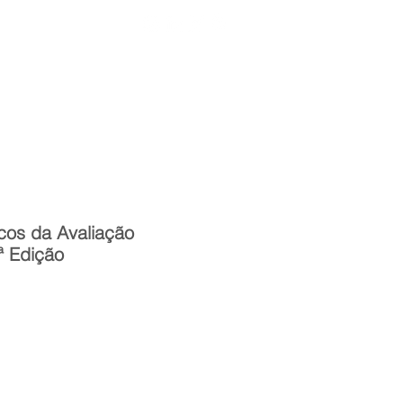
Entrar
toria
Materiais Psi
cos da Avaliação
ª Edição
reço