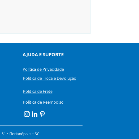
RIAS-2 - Livro de Estí
Preço
R$ 430,00
AJUDA E SUPORTE
Política de Privacidade
Política de Troca e Devolução
Política de Frete
Política de Reembolso
51 • Florianópolis • SC