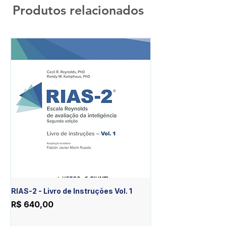
Produtos relacionados
RIAS-2 - Livro de Instruções Vol. 1
RIAS-2 - Livro de Est
Item Diferente Vol. 2
Preço
R$ 640,00
Preço
R$ 430,00