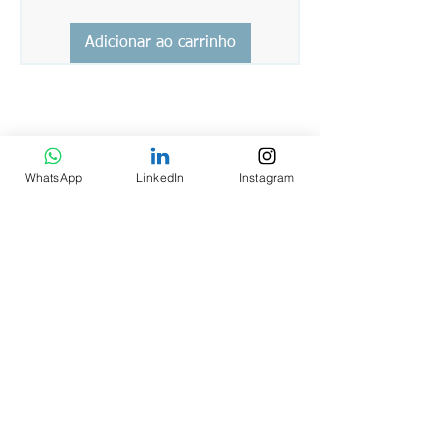
Adicionar ao carrinho
INSTITUCIONAL
WhatsApp
LinkedIn
Instagram
AVALIAR Psicologia EIRELI EPP
CNPJ:
18.329.578
/0001-51
Rua Almirante Lucas Boiteux, 40 Sala 102
Estreito - Florianópolis - SC - CEP: 88070-130
(48) 991602553
contato@avaliarpsicologia.com.br
Segunda à Sexta das 8h às 12h e das 14 às 18h
FORMAS DE PAGAMENTO