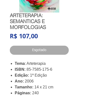
ARTETERAPIA:
SEMANTICAS E
MORFOLOGIAS
Preço
R$ 107,00
Esgotado
Tema
: Arteterapia
ISBN:
85-7585-175-6
Edição:
1ª Edição
Ano:
2006
Tamanho:
14 x 21 cm
Páginas:
240