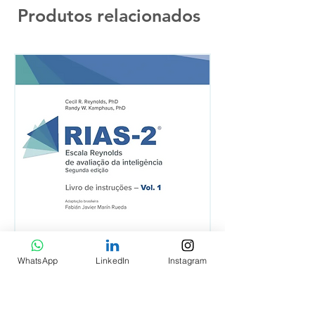
Produtos relacionados
WhatsApp
LinkedIn
Instagram
RIAS-2 - Livro de Instruções Vol. 1
RIAS-2 - Livro de Est
Item Diferente Vol. 2
Preço
R$ 640,00
Preço
R$ 430,00