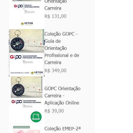
Orientação
Carreira
Preço
R$ 131,00
Coleção GOPC -
Guia de
Orientação
Profissional e de
Carreira
Preço
R$ 349,00
GOPC Orientação
Carreira -
Aplicação Online
Preço
R$ 39,00
Coleção EMEP-2ª