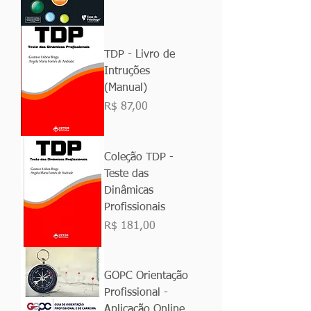
TDP - Livro de
Intruções
(Manual)
Preço
R$ 87,00
Coleção TDP -
Teste das
Dinâmicas
Profissionais
Preço
R$ 181,00
GOPC Orientação
Profissional -
Aplicação Online