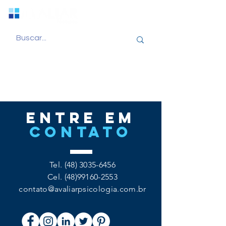
entre em
CONTATo
Tel.
(48) 3035-6456
Cel.
(48)99160-2553
contato@avaliarpsicologia.com.br