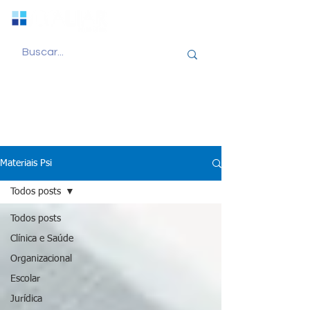
Materiais Psi
Todos posts
Todos posts
Clínica e Saúde
Organizacional
Escolar
Jurídica