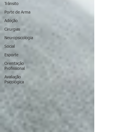
Trânsito
Porte de Arma
Adoção
Cirurgias
Neuropsicologia
Social
Esporte
Orientação
Profissional
Avaliação
Psicológica